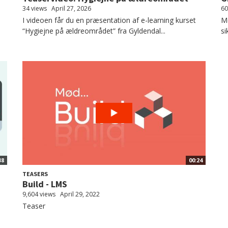
34 views
April 27, 2026
60
I videoen får du en præsentation af e-learning kurset
Me
“Hygiejne på ældreområdet” fra Gyldendal...
si
38
00:24
TEASERS
Build - LMS
9,604 views
April 29, 2022
Teaser