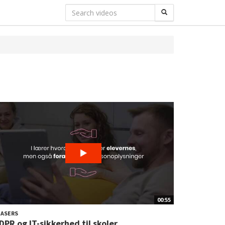
00:55
EASERS
DPR og IT-sikkerhed til skoler