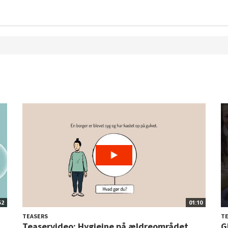
52
01:10
TEASERS
T
Teaservideo: Hygiejne på ældreområdet
G