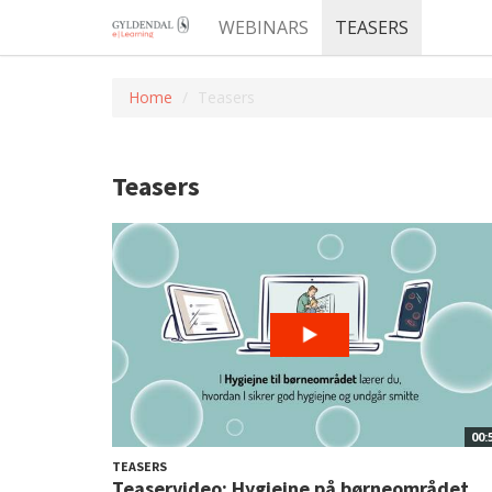
WEBINARS
TEASERS
Home
Teasers
Teasers
00:
TEASERS
Teaservideo: Hygiejne på børneområdet