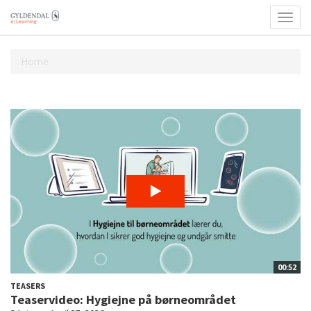
Toggl
navig
Home
00:52
TEASERS
Teaservideo: Hygiejne på børneområdet